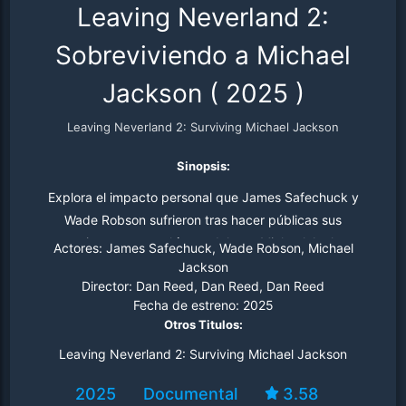
Leaving Neverland 2:
Sobreviviendo a Michael
Jackson
(
2025
)
Leaving Neverland 2: Surviving Michael Jackson
Sinopsis:
Explora el impacto personal que James Safechuck y
Wade Robson sufrieron tras hacer públicas sus
acusaciones contra el ícono del pop Michael Jackson.
Actores:
James Safechuck, Wade Robson, Michael
Ambos hombres siguen buscando justicia mientras
Jackson
Director:
Dan Reed, Dan Reed, Dan Reed
enfrentan la reacción negativa de su ejército global de
Fecha de estreno:
2025
fans. Con acceso exclusivo a las audiencias judiciales, el
Otros Titulos:
documental muestra hasta qué punto el estate de
Leaving Neverland 2: Surviving Michael Jackson
Jackson han luchado para evitar que Robson y
Safechuck tengan su día en la corte.
2025
Documental
3.58