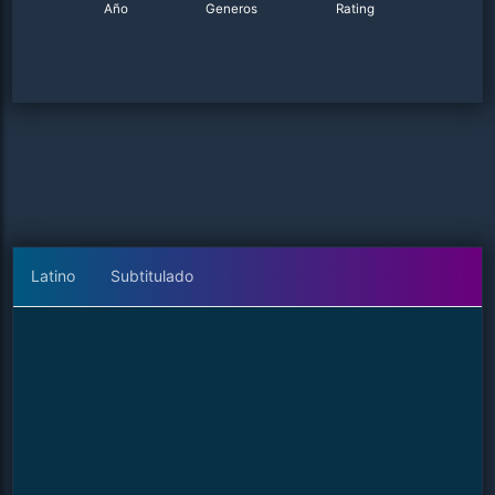
Año
Generos
Rating
Latino
Subtitulado