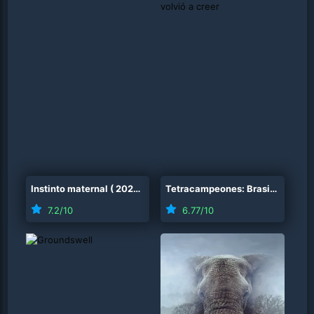
Instinto maternal
(
2026
)
Tetracampeones: Brasil volvió a creer
7.2
/10
6.77
/10