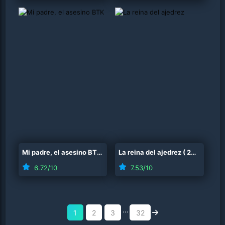
Mi padre, el asesino BTK
(
2025
La reina del ajedrez
)
(
2026
)
6.72
/10
7.53
/10
...
1
2
3
32