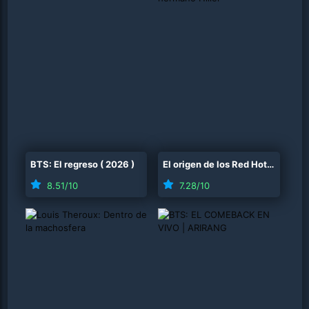
BTS: El regreso
(
2026
)
El origen de los Red Hot Chili Peppers: Nuestro hermano Hillel
8.51
/10
7.28
/10