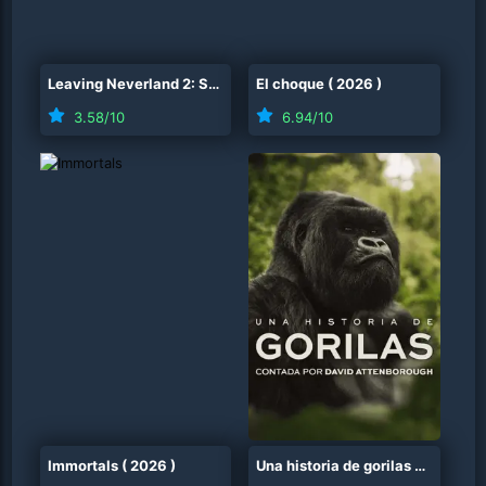
Leaving Neverland 2: Sobreviviendo a Michael Jackson
El choque
(
2026
)
(
2025
3.58
/10
6.94
/10
Immortals
(
2026
)
Una historia de gorilas contada por David Attenborough