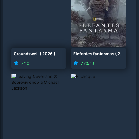
Groundswell
(
2026
)
Elefantes fantasmas
(
2026
)
7
/10
7.73
/10