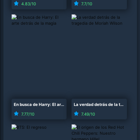
4.83
/10
7.7
/10
En busca de Harry: El arte detrás de la magia
(
2026
)
La verdad detrás de la tragedia de Moriah Wilson
7.77
/10
7.49
/10