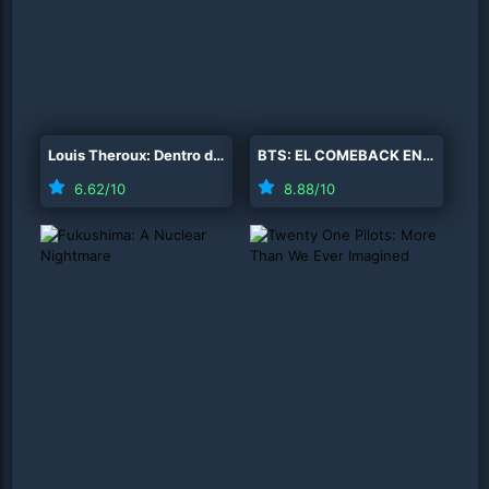
Louis Theroux: Dentro de la machosfera
(
2026
)
BTS: EL COMEBACK EN VIVO | ARIRANG
6.62
/10
8.88
/10