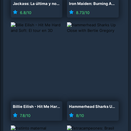
Jackass: La última y nos vamos
(
2026
)
Iron Maiden: Burning Ambition
(
6.8
/10
8.73
/10
Billie Eilish - Hit Me Hard and Soft: El tour en 3D
(
2026
Hammerhead Sharks Up Close with Bertie Gregory
)
7.8
/10
8
/10