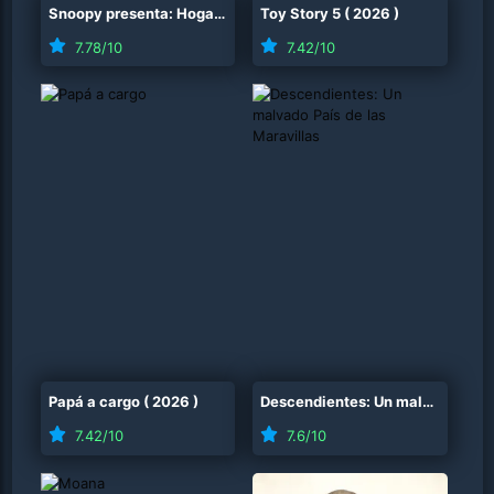
Snoopy presenta: Hogar, dulce hogar
Toy Story 5
(
2026
(
2026
)
)
7.78
/10
7.42
/10
Papá a cargo
(
2026
)
Descendientes: Un malvado País de las Maravillas
7.42
/10
7.6
/10