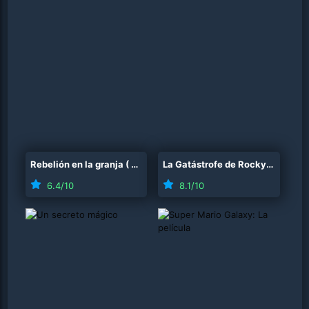
Rebelión en la granja
(
2026
)
La Gatástrofe de Rocky
(
2026
)
6.4
/10
8.1
/10