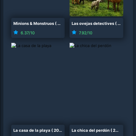
Minions & Monstruos
(
2026
)
Las ovejas detectives
(
2026
)
6.37
/10
7.92
/10
La casa de la playa
(
2026
)
La chica del perdón
(
2025
)