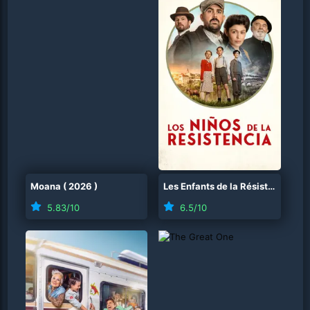
Moana
(
2026
)
Les Enfants de la Résistance
(
20
5.83
/10
6.5
/10