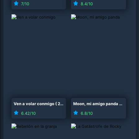
7
/10
8.4
/10
Ven a volar conmigo
(
2026
)
Moon, mi amigo panda
(
2025
)
6.42
/10
6.8
/10