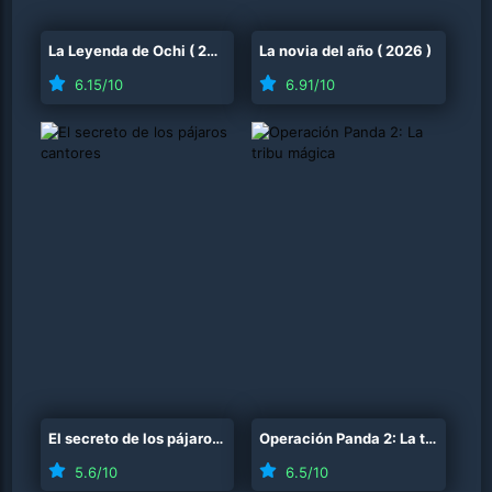
La Leyenda de Ochi
(
2025
)
La novia del año
(
2026
)
6.15
/10
6.91
/10
El secreto de los pájaros cantores
(
2025
)
Operación Panda 2: La tribu mágica
5.6
/10
6.5
/10