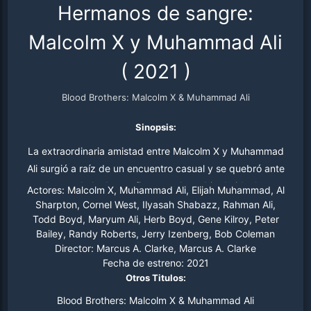
Hermanos de sangre:
Malcolm X y Muhammad Ali
(
2021
)
Blood Brothers: Malcolm X & Muhammad Ali
Sinopsis:
La extraordinaria amistad entre Malcolm X y Muhammad
Ali surgió a raíz de un encuentro casual y se quebró ante
el peso de la desconfianza y el cambio de ideales.
Actores:
Malcolm X, Muhammad Ali, Elijah Muhammad, Al
Sharpton, Cornel West, Ilyasah Shabazz, Rahman Ali,
Todd Boyd, Maryum Ali, Herb Boyd, Gene Kilroy, Peter
Bailey, Randy Roberts, Jerry Izenberg, Bob Coleman
Director:
Marcus A. Clarke, Marcus A. Clarke
Fecha de estreno:
2021
Otros Titulos:
Blood Brothers: Malcolm X & Muhammad Ali