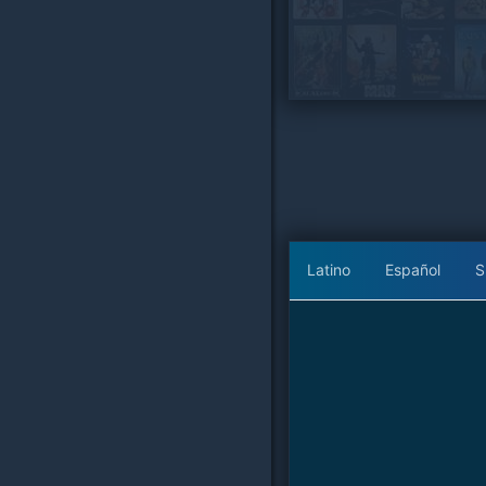
Latino
Español
S