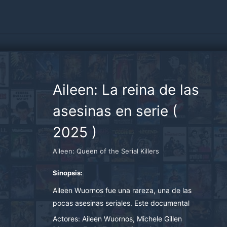
Aileen: La reina de las
asesinas en serie
(
2025
)
Aileen: Queen of the Serial Killers
Sinopsis:
Aileen Wuornos fue una rareza, una de las
pocas asesinas seriales. Este documental
recorre toda su vida: desde los abusos que
Actores:
Aileen Wuornos, Michele Gillen