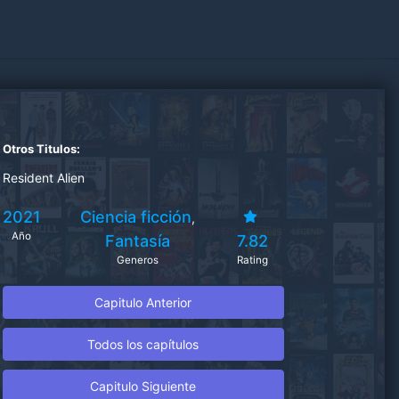
Otros Titulos:
Resident Alien
2021
Ciencia ficción
,
Año
Fantasía
7.82
Generos
Rating
Capitulo Anterior
Todos los capítulos
Capitulo Siguiente