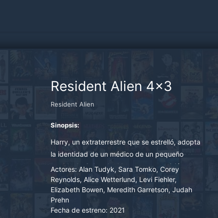
Resident Alien 4x3
Resident Alien
Sinopsis:
Harry, un extraterrestre que se estrelló, adopta
la identidad de un médico de un pequeño
pueblo de Colorado. Llega con una misión
Actores:
Alan Tudyk, Sara Tomko, Corey
secreta y empieza a vivir una vida sencilla...
Reynolds, Alice Wetterlund, Levi Fiehler,
Elizabeth Bowen, Meredith Garretson, Judah
pero las cosas se complican cuando se ve
Prehn
obligado a resolver un asesinato local y se da
Fecha de estreno:
2021
cuenta de que debe asimilarse a su nuevo