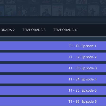
mundo.
PORADA
2
TEMPORADA
3
TEMPORADA
4
T
1
- E
1
: Episode
1
T
1
- E
2
: Episode
2
T
1
- E
3
: Episode
3
T
1
- E
4
: Episode
4
T
1
- E
5
: Episode
5
T
1
- E
6
: Episode
6