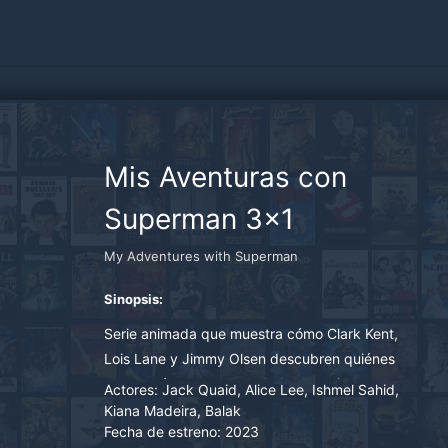
Mis Aventuras con
Superman 3x1
My Adventures with Superman
Sinopsis:
Serie animada que muestra cómo Clark Kent,
Lois Lane y Jimmy Olsen descubren quiénes
son y qué son capaces de lograr, mientras
Actores:
Jack Quaid, Alice Lee, Ishmel Sahid,
salvan la ciudad de las fuerzas que conspiran
Kiana Madeira, Balak
Fecha de estreno:
2023
para destruirla.