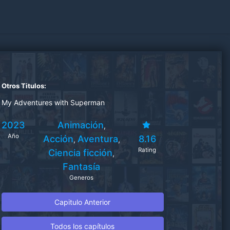
Otros Titulos:
My Adventures with Superman
2023
Animación
,
Año
Acción
Aventura
8.16
,
,
Rating
Ciencia ficción
,
Fantasía
Generos
Capitulo Anterior
Todos los capítulos