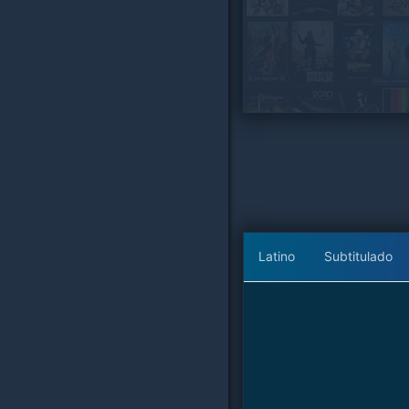
Latino
Subtitulado