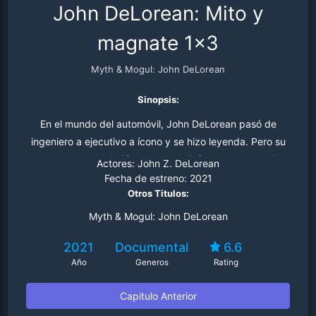
John DeLorean: Mito y
magnate 1x3
Myth & Mogul: John DeLorean
Sinopsis:
En el mundo del automóvil, John DeLorean pasó de
ingeniero a ejecutivo a ícono y se hizo leyenda. Pero su
buen nombre le sirvió para encubrir fraudes y negocios
Actores:
John Z. DeLorean
turbios.
Fecha de estreno:
2021
Otros Titulos:
Myth & Mogul: John DeLorean
2021
Documental
6.6
Año
Generos
Rating
Capitulo Anterior