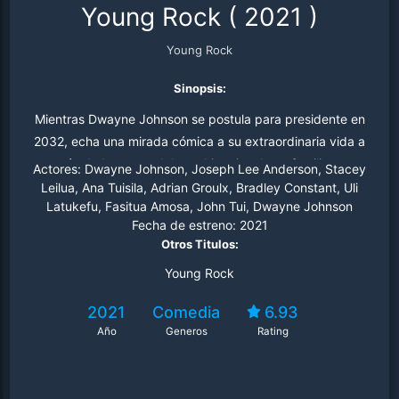
Young Rock
(
2021
)
Young Rock
Sinopsis:
Mientras Dwayne Johnson se postula para presidente en
2032, echa una mirada cómica a su extraordinaria vida a
través de las escandalosas historias de su familia y su
Actores:
Dwayne Johnson, Joseph Lee Anderson, Stacey
juventud que lo convirtieron en el hombre que es hoy.
Leilua, Ana Tuisila, Adrian Groulx, Bradley Constant, Uli
Latukefu, Fasitua Amosa, John Tui, Dwayne Johnson
Explora sus años de infancia viviendo en medio de
Fecha de estreno:
2021
influyentes íconos de la lucha libre mientras su padre
Otros Titulos:
saltó a la fama en el negocio, sus rebeldes años de
Young Rock
adolescencia asistiendo a la escuela secundaria en
Pensilvania y sus años de fútbol junto con jugadores
2021
Comedia
6.93
poderosos en la Universidad de Miami. En su relato,
Año
Generos
Rating
Johnson explica que si bien sus experiencias han sido
más grandes que la vida, sigue siendo un tipo con los
pies en la tierra que todavía se relaciona con el pueblo