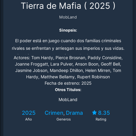
Tierra de Mafia
(
2025
)
MobLand
Sinopsis:
El poder está en juego cuando dos familias criminales
rivales se enfrentan y arriesgan sus imperios y sus vidas.
En el fuego cruzado está Harry Da Souza, un astuto
Actores:
Tom Hardy, Pierce Brosnan, Paddy Considine,
"solucionador" que sabe dónde están las lealtades
Joanne Froggatt, Lara Pulver, Anson Boon, Geoff Bell,
Jasmine Jobson, Mandeep Dhillon, Helen Mirren, Tom
cuando las fuerzas opuestas chocan.
Hardy, Matthew Bellamy, Rupert Robinson
Fecha de estreno:
2025
Otros Titulos:
MobLand
2025
Crimen
Drama
8.35
,
Año
Generos
Rating