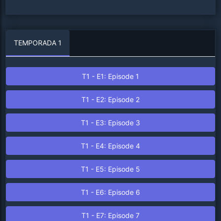
TEMPORADA
1
T
1
- E
1
: Episode
1
T
1
- E
2
: Episode
2
T
1
- E
3
: Episode
3
T
1
- E
4
: Episode
4
T
1
- E
5
: Episode
5
T
1
- E
6
: Episode
6
T
1
- E
7
: Episode
7