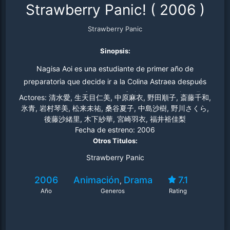
Strawberry Panic!
(
2006
)
Strawberry Panic
Sinopsis:
Nagisa Aoi es una estudiante de primer año de
preparatoria que decide ir a la Colina Astraea después
de que sus padres fueran transferidos al extranjero. Este
Actores:
清水愛, 生天目仁美, 中原麻衣, 野田順子, 斎藤千和,
lugar acoge a chicas de tres escuelas exclusivas para
氷青, 岩村琴美, 松来未祐, 桑谷夏子, 中島沙樹, 野川さくら,
後藤沙緒里, 木下紗華, 宮崎羽衣, 福井裕佳梨
señoritas: Saint Mitre, Saint Spica y Saint Le Rime. Tras
Fecha de estreno:
2006
conocer a su compañera de habitación, Tamao Suzumi,
Otros Titulos:
y hacerse amiga de diversas chicas, pensaba que su
Strawberry Panic
vida escolar sería ordinaria. Sin embargo, conoce a la
representante de las tres escuelas, Shizuma Hanazano,
2006
Animación
Drama
7.1
,
también conocida como Étoile, quien es querida por
Año
Generos
Rating
todas las estudiantes. Ambas tienen un peculiar primer
encuentro, y Shizuma parece sentir una simpatía inusual
por Nagisa. Jamás imaginó que unos simples lazos de