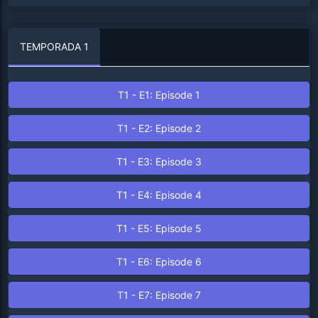
amistad podrían transformarse en algo más profundo.
TEMPORADA
1
T
1
- E
1
: Episode
1
T
1
- E
2
: Episode
2
T
1
- E
3
: Episode
3
T
1
- E
4
: Episode
4
T
1
- E
5
: Episode
5
T
1
- E
6
: Episode
6
T
1
- E
7
: Episode
7