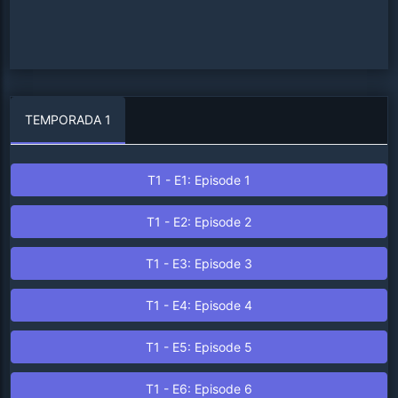
TEMPORADA
1
T
1
- E
1
: Episode
1
T
1
- E
2
: Episode
2
T
1
- E
3
: Episode
3
T
1
- E
4
: Episode
4
T
1
- E
5
: Episode
5
T
1
- E
6
: Episode
6