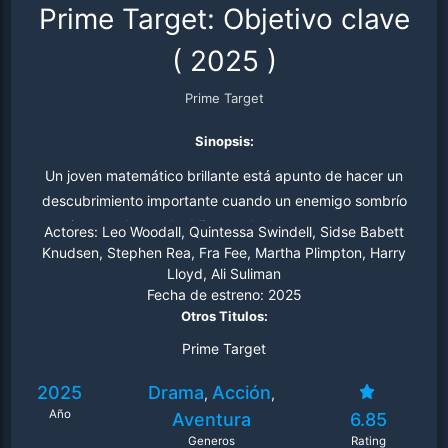
Prime Target: Objetivo clave
(
2025
)
Prime Target
Sinopsis:
Un joven matemático brillante está apunto de hacer un
descubrimiento importante cuando un enemigo sombrío
intenta detenerlo. Mientras lucha por encontrar
Actores:
Leo Woodall, Quintessa Swindell, Sidse Babett
respuestas y por salvar su vida, forma una alianza con
Knudsen, Stephen Rea, Fra Fee, Martha Plimpton, Harry
Lloyd, Ali Suliman
una agente del gobierno para desentrañar una
Fecha de estreno:
2025
conspiración inquietante.
Otros Titulos:
Prime Target
2025
Drama
Acción
,
,
Año
Aventura
6.85
Generos
Rating