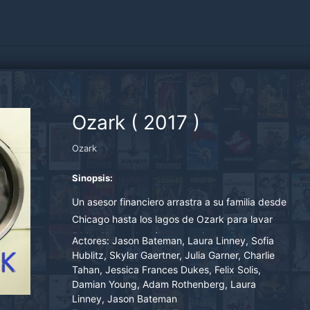
Ozark
(
2017
)
Ozark
Sinopsis:
Un asesor financiero arrastra a su familia desde
Chicago hasta los lagos de Ozark para lavar
500 millones de dólares en cinco años y
Actores:
Jason Bateman, Laura Linney, Sofia
tranquilizar a un jefe narco.
Hublitz, Skylar Gaertner, Julia Garner, Charlie
Tahan, Jessica Frances Dukes, Felix Solis,
Damian Young, Adam Rothenberg, Laura
Linney, Jason Bateman