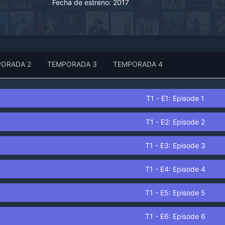
Fecha de estreno:
2017
PORADA
2
TEMPORADA
3
TEMPORADA
4
T
1
- E
1
: Episode
1
T
1
- E
2
: Episode
2
T
1
- E
3
: Episode
3
T
1
- E
4
: Episode
4
T
1
- E
5
: Episode
5
T
1
- E
6
: Episode
6