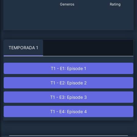
Generos
Rating
TEMPORADA
1
T
1
- E
1
: Episode
1
T
1
- E
2
: Episode
2
T
1
- E
3
: Episode
3
T
1
- E
4
: Episode
4