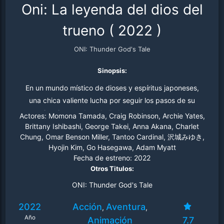
Oni: La leyenda del dios del
trueno
(
2022
)
ONI: Thunder God's Tale
Sinopsis:
En un mundo místico de dioses y espíritus japoneses,
una chica valiente lucha por seguir los pasos de su
misterioso padre y hallar su verdadero poder.
Actores:
Momona Tamada, Craig Robinson, Archie Yates,
Brittany Ishibashi, George Takei, Anna Akana, Charlet
Chung, Omar Benson Miller, Tantoo Cardinal, 沢城みゆき,
Hyojin Kim, Go Hasegawa, Adam Myatt
Fecha de estreno:
2022
Otros Titulos:
ONI: Thunder God's Tale
2022
Acción
Aventura
,
,
Año
Animación
7.7