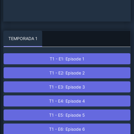
TEMPORADA
1
T
1
- E
1
: Episode
1
T
1
- E
2
: Episode
2
T
1
- E
3
: Episode
3
T
1
- E
4
: Episode
4
T
1
- E
5
: Episode
5
T
1
- E
6
: Episode
6