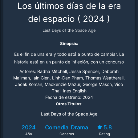
Los últimos días de la era
del espacio
(
2024
)
Last Days of the Space Age
Sinopsis:
Es el fin de una era y todo está a punto de cambiar. La
historia está en un punto de inflexión, con un concurso
mundial de belleza que crea un frenesí mediático. Pero
Actores:
Radha Mitchell, Jesse Spencer, Deborah
eso no es nada comparado con el drama que viven tres
Mailman, Iain Glen, Linh-Dan Pham, Thomas Weatherall,
Jacek Koman, Mackenzie Mazur, George Mason, Vico
familias aparentemente comunes y corrientes, en una
Thai, Ines English
ciudad que nunca volverá a ser la misma.
Fecha de estreno:
2024
Otros Titulos:
Last Days of the Space Age
2024
Comedia
Drama
5.8
,
Año
Generos
Rating