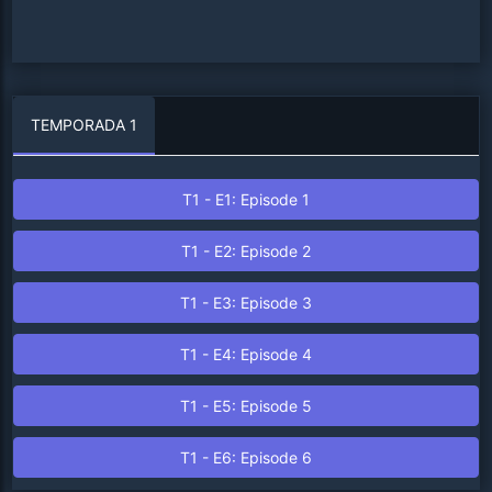
TEMPORADA
1
T
1
- E
1
: Episode
1
T
1
- E
2
: Episode
2
T
1
- E
3
: Episode
3
T
1
- E
4
: Episode
4
T
1
- E
5
: Episode
5
T
1
- E
6
: Episode
6