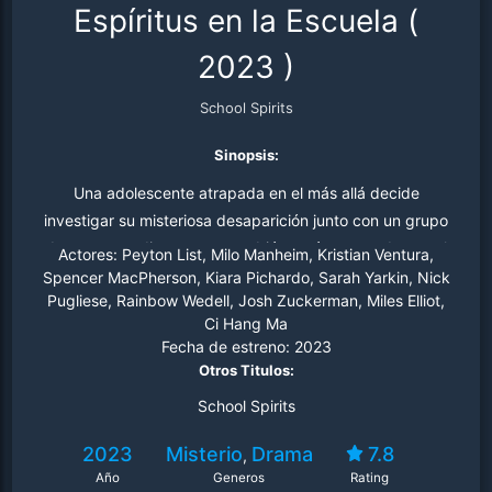
Espíritus en la Escuela
(
2023
)
School Spirits
Sinopsis:
Una adolescente atrapada en el más allá decide
investigar su misteriosa desaparición junto con un grupo
de otros estudiantes que también están atrapados en el
Actores:
Peyton List, Milo Manheim, Kristian Ventura,
limbo de su escuela secundaria.
Spencer MacPherson, Kiara Pichardo, Sarah Yarkin, Nick
Pugliese, Rainbow Wedell, Josh Zuckerman, Miles Elliot,
Ci Hang Ma
Fecha de estreno:
2023
Otros Titulos:
School Spirits
2023
Misterio
Drama
7.8
,
Año
Generos
Rating