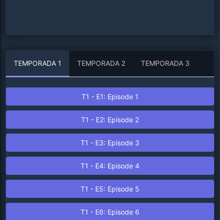
TEMPORADA
1
TEMPORADA
2
TEMPORADA
3
T
1
- E
1
: Episode
1
T
1
- E
2
: Episode
2
T
1
- E
3
: Episode
3
T
1
- E
4
: Episode
4
T
1
- E
5
: Episode
5
T
1
- E
6
: Episode
6