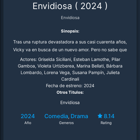
Envidiosa
(
2024
)
Envidiosa
Sinopsis:
Tras una ruptura devastadora a sus casi cuarenta años,
Vicky va en busca de un nuevo amor. Pero no sabe que
ahora comienza un viaje profundo —y divertido— de
Actores:
Griselda Siciliani, Esteban Lamothe, Pilar
autodescubrimiento...
Gamboa, Violeta Urtizberea, Marina Bellati, Bárbara
Lombardo, Lorena Vega, Susana Pampín, Julieta
Cardinali
Fecha de estreno:
2024
Otros Titulos:
Envidiosa
2024
Comedia
Drama
8.14
,
Año
Generos
Rating