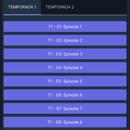
TEMPORADA
1
TEMPORADA
2
T
1
- E
1
: Episode
1
T
1
- E
2
: Episode
2
T
1
- E
3
: Episode
3
T
1
- E
4
: Episode
4
T
1
- E
5
: Episode
5
T
1
- E
6
: Episode
6
T
1
- E
7
: Episode
7
T
1
- E
8
: Episode
8