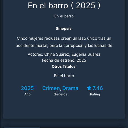
En el barro
(
2025
)
En el barro
Sinopsis:
Cinco mujeres reclusas crean un lazo único tras un
accidente mortal, pero la corrupción y las luchas de
poder en una cárcel despiadada amenazan con
Actores:
China Suárez, Eugenia Suárez
destruirlas.
Fecha de estreno:
2025
Otros Titulos:
En el barro
2025
Crimen
Drama
7.46
,
Año
Generos
Rating