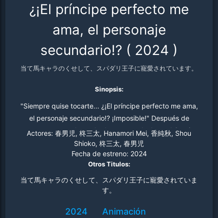
¿¡El príncipe perfecto me
ama, el personaje
secundario!?
(
2024
)
当て馬キャラのくせして、スパダリ王子に寵愛されています。
Sinopsis:
"Siempre quise tocarte... ¿¡El príncipe perfecto me ama,
el personaje secundario!? ¡Imposible!" Después de
reencarnar en el mundo de una novela, Loneal Gravis
Actores:
春男児, 柊三太, Hanamori Mei, 香純秋, Shou
hace todo lo posible por mantenerse alejado del príncipe
Shioko, 柊三太, 春男児
Fecha de estreno:
2024
Alec, el protagonista, para no ser castigado por interferir
Otros Titulos:
en su romance con Lily, la heroína. Sin embargo, para su
sorpresa, el príncipe se ha enamorado de Loneal. Sin
当て馬キャラのくせして、スパダリ王子に寵愛されていま
す。
poder resistirse, termina entre los brazos de Alec, siendo
abrazado apasionadamente por él. ¿Cómo es posible
2024
Animación
que la historia haya cambiado así? ¿Podrá Loneal