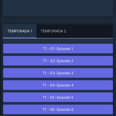
TEMPORADA
1
TEMPORADA
2
T
1
- E
1
: Episode
1
T
1
- E
2
: Episode
2
T
1
- E
3
: Episode
3
T
1
- E
4
: Episode
4
T
1
- E
5
: Episode
5
T
1
- E
6
: Episode
6