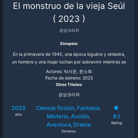
El monstruo de la vieja Seúl
(
2023
)
경성크리처
Sinopsis:
En la primavera de 1945, una época lúgubre y siniestra,
un hombre y una mujer luchan por sobrevivir mientras se
enfrentan a monstruos nacidos de la avaricia humana.
Actores:
박서준, 한소희
Fecha de estreno:
2023
Otros Titulos:
경성크리처
2023
Ciencia ficción
Fantasía
,
,
Año
Misterio
Acción
8.1
,
,
Rating
Aventura
Drama
,
Generos