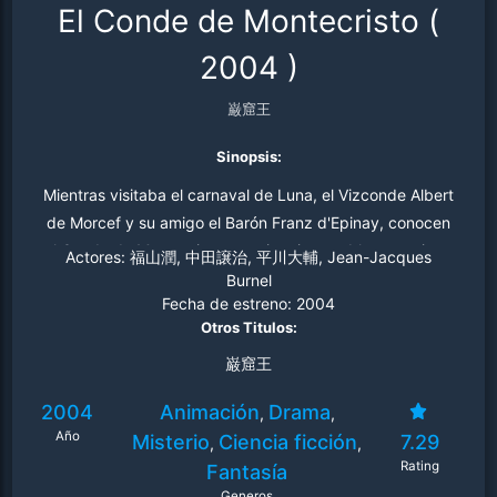
El Conde de Montecristo
(
2004
)
巌窟王
Sinopsis:
Mientras visitaba el carnaval de Luna, el Vizconde Albert
de Morcef y su amigo el Barón Franz d'Epinay, conocen
al Conde de Montecristo, un misterioso noble extranjero,
Actores:
福山潤, 中田譲治, 平川大輔, Jean-Jacques
que demuestra cierto interés en el vizconde de Morcef.
Burnel
Fecha de estreno:
2004
En la última noche del carnaval, Albert es secuestrado
Otros Titulos:
por la banda de Luigi Vampa, un conocido criminal y
mercenario, quien pide a Franz un rescate de 50
巌窟王
millones de Ducados. En una situación desesperada,
2004
Animación
Drama
,
,
Franz solicita un préstamo al Conde para poder pagar el
Año
Misterio
Ciencia ficción
7.29
,
,
rescate de su amigo. El conde accede y acompaña a
Rating
Fantasía
Franz al lugar donde tienen a Albert. Después de
Generos