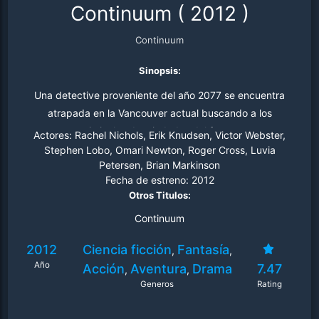
Continuum
(
2012
)
Continuum
Sinopsis:
Una detective proveniente del año 2077 se encuentra
atrapada en la Vancouver actual buscando a los
criminales despiadados del futuro.
Actores:
Rachel Nichols, Erik Knudsen, Victor Webster,
Stephen Lobo, Omari Newton, Roger Cross, Luvia
Petersen, Brian Markinson
Fecha de estreno:
2012
Otros Titulos:
Continuum
2012
Ciencia ficción
Fantasía
,
,
Año
Acción
Aventura
Drama
7.47
,
,
Generos
Rating