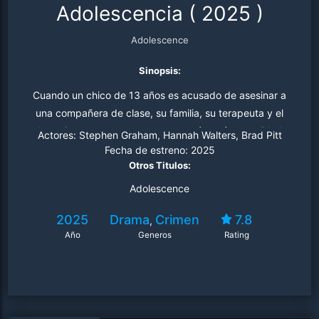
Adolescencia
(
2025
)
Adolescence
Sinopsis:
Cuando un chico de 13 años es acusado de asesinar a
una compañera de clase, su familia, su terapeuta y el
detective a cargo se preguntan qué pasó en realidad.
Actores:
Stephen Graham, Hannah Walters, Brad Pitt
Fecha de estreno:
2025
Otros Titulos:
Adolescence
2025
Drama
Crimen
7.8
,
Año
Generos
Rating