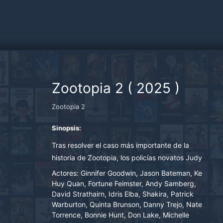
Zootopia 2
(
2025
)
Zootopia 2
Sinopsis:
Tras resolver el caso más importante de la
historia de Zootopia, los policías novatos Judy
Hopps y Nick Wilde se encuentran en la sinuosa
Actores:
Ginnifer Goodwin, Jason Bateman, Ke
pista de un gran misterio cuando Gary De'Snake
Huy Quan, Fortune Feimster, Andy Samberg,
David Strathairn, Idris Elba, Shakira, Patrick
llega y revoluciona la metrópolis animal.
Warburton, Quinta Brunson, Danny Trejo, Nate
Torrence, Bonnie Hunt, Don Lake, Michelle