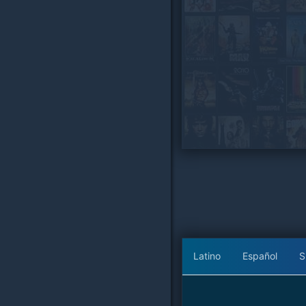
Latino
Español
S