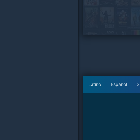
Latino
Español
S