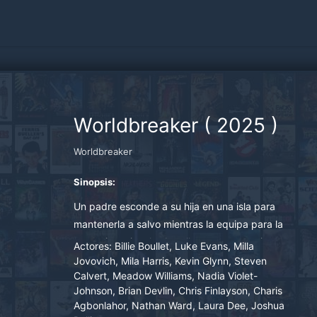
Worldbreaker
(
2025
)
Worldbreaker
Sinopsis:
Un padre esconde a su hija en una isla para
mantenerla a salvo mientras la equipa para la
supervivencia y las batallas que se avecinan.
Actores:
Billie Boullet, Luke Evans, Milla
Jovovich, Mila Harris, Kevin Glynn, Steven
Calvert, Meadow Williams, Nadia Violet-
Johnson, Brian Devlin, Chris Finlayson, Charis
Agbonlahor, Nathan Ward, Laura Dee, Joshua