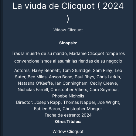
La viuda de Clicquot
(
2024
)
Widow Clicquot
Sinopsis:
Tras la muerte de su marido, Madame Clicquot rompe los
convencionalismos al asumir las riendas de su negocio
de vinos, desafiando a sus críticos y, en última instancia,
Actores:
Haley Bennett, Tom Sturridge, Sam Riley, Leo
revolucionando la industria del champán,
Suter, Ben Miles, Anson Boon, Paul Rhys, Chris Larkin,
Natasha O'Keeffe, Ian Conningham, Cecily Cleeve,
estableciéndose como una de las primeras grandes
Nicholas Farrell, Christopher Villiers, Cara Seymour,
empresarias del mundo.
Phoebe Nicholls
Director:
Joseph Rapp, Thomas Napper, Joe Wright,
Fabien Baron, Christopher Monger
Fecha de estreno:
2024
Otros Titulos:
Widow Clicquot