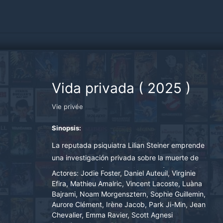
Vida privada
(
2025
)
Vie privée
Sinopsis:
La reputada psiquiatra Lilian Steiner emprende
una investigación privada sobre la muerte de
uno de sus pacientes, del que está convencida
Actores:
Jodie Foster, Daniel Auteuil, Virginie
que ha sido asesinado.
Efira, Mathieu Amalric, Vincent Lacoste, Luàna
Bajrami, Noam Morgensztern, Sophie Guillemin,
Aurore Clément, Irène Jacob, Park Ji-Min, Jean
Chevalier, Emma Ravier, Scott Agnesi