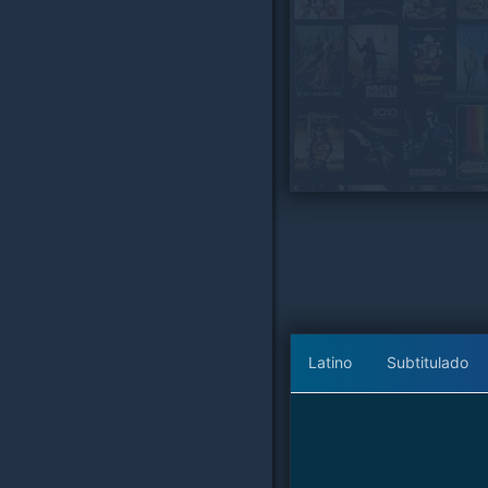
Latino
Subtitulado