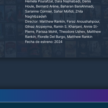
Hemela Pourafzal, Dara Najmabadi, Denis
monumentos y lugares históricos de Winnipeg.
Houle, Bernard Arène, Baharan BaniAhmadi,
Matthew deja su trabajo en el gobierno de
Sarianne Cormier, Sahar Mofidi, Zhila
Québec y se embarca en un misterioso viaje
Naghibzadeh
para visitar a su madre. El espacio, el tiempo y
Director:
Matthew Rankin, Faraz Anoushahpour,
Gilnaz Arzpeyma, Ramin S. Khanjani, Annie St-
las identidades personales se entrecruzan.
Pierre, Parissa Mohit, Theodore Ushev, Matthew
Rankin, Florelle Del Burgo, Matthew Rankin
Fecha de estreno:
2024