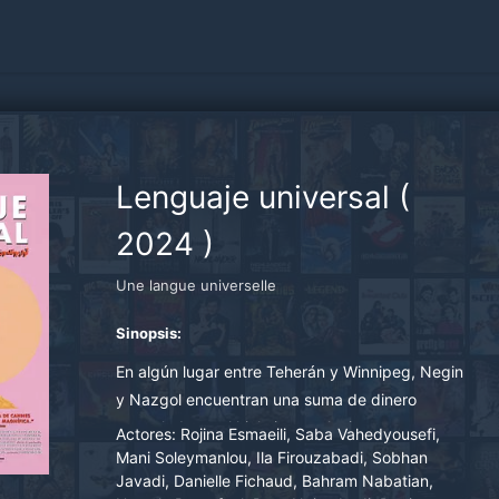
Lenguaje universal
(
2024
)
Une langue universelle
Sinopsis:
En algún lugar entre Teherán y Winnipeg, Negin
y Nazgol encuentran una suma de dinero
congelada en el hielo invernal e intentan
Actores:
Rojina Esmaeili, Saba Vahedyousefi,
sacarla. Massoud guía a un grupo de turistas
Mani Soleymanlou, Ila Firouzabadi, Sobhan
Javadi, Danielle Fichaud, Bahram Nabatian,
cada vez más desconcertados por los