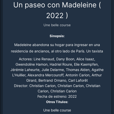
Un paseo con Madeleine
(
2022
)
Une belle course
Sinopsis:
Madeleine abandona su hogar para ingresar en una
residencia de ancianos, al otro lado de París. Un taxista
viene a recogerla y ella le pide que pase por unos
Actores:
Line Renaud, Dany Boon, Alice Isaaz,
lugares de la capital que han marcado su vida.
Gwendoline Hamon, Hadriel Roure, Elie Kaempfen,
Jérémie Laheurte, Julie Delarme, Thomas Alden, Agathe
L'Huillier, Alexandra Mercouroff, Antonin Carion, Arthur
Girard, Bertrand Ornano, Carl Laforêt
Director:
Christian Carion, Christian Carion, Christian
Carion, Christian Carion
Fecha de estreno:
2022
Otros Titulos:
Une belle course