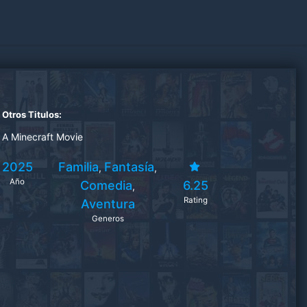
Otros Titulos:
A Minecraft Movie
2025
Familia
Fantasía
,
,
Año
Comedia
6.25
,
Rating
Aventura
Generos