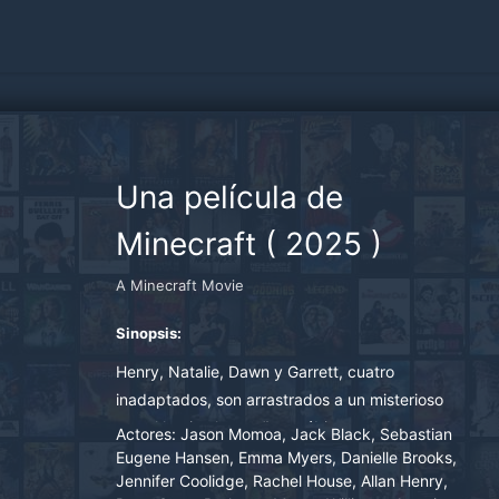
Una película de
Minecraft
(
2025
)
A Minecraft Movie
Sinopsis:
Henry, Natalie, Dawn y Garrett, cuatro
inadaptados, son arrastrados a un misterioso
portal hacia el extraño y cúbico mundo
Actores:
Jason Momoa, Jack Black, Sebastian
principal. Para volver a casa, tendrán que
Eugene Hansen, Emma Myers, Danielle Brooks,
Jennifer Coolidge, Rachel House, Allan Henry,
dominar este mundo con la ayuda de un