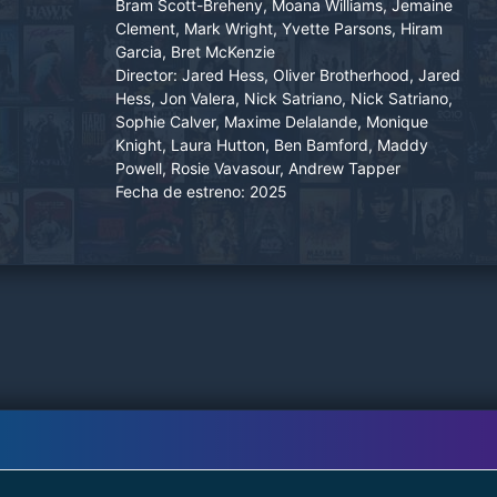
Bram Scott-Breheny, Moana Williams, Jemaine
artesano inesperado y experto llamado, Steve,
Clement, Mark Wright, Yvette Parsons, Hiram
mientras se embarcan en una búsqueda
Garcia, Bret McKenzie
mágica.
Director:
Jared Hess, Oliver Brotherhood, Jared
Hess, Jon Valera, Nick Satriano, Nick Satriano,
Sophie Calver, Maxime Delalande, Monique
Knight, Laura Hutton, Ben Bamford, Maddy
Powell, Rosie Vavasour, Andrew Tapper
Fecha de estreno:
2025