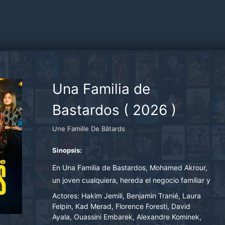
Una Familia de
Bastardos
(
2026
)
Une Famille De Bâtards
Sinopsis:
En Una Familia de Bastardos, Mohamed Akrour,
un joven cualquiera, hereda el negocio familiar y
descubre que es una tapadera de juego ilegal y
Actores:
Hakim Jemili, Benjamin Tranié, Laura
prostitución. Entre rivalidades, deudas
Felpin, Kad Merad, Florence Foresti, David
Ayala, Ouassini Embarek, Alexandre Kominek,
crecientes y dinero fácil, deberá además