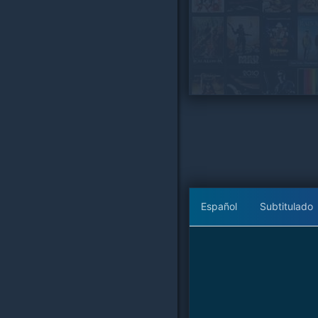
Español
Subtitulado