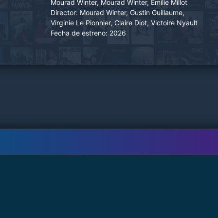
Mourad Winter, Mourad Winter, Emilie Millot
hacerse cargo de sus dos medio hermanos,
Director:
Mourad Winter, Gustin Guillaume,
mientras se adentra en un violento e implacable
Virginie Le Pionnier, Claire Diot, Victoire Nyault
mundo criminal.
Fecha de estreno:
2026