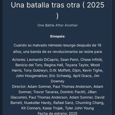
Una batalla tras otra
(
2025
)
One Battle After Another
Sinopsis:
Cuando su malvado némesis resurge después de 16
años, una banda de ex revolucionarios se reúne para
rescatar a la hija de uno de los suyos.
Actores:
Leonardo DiCaprio, Sean Penn, Chase Infiniti,
Benicio del Toro, Regina Hall, Teyana Taylor, Wood
Harris, Tony Goldwyn, D.W. Moffett, Dijon, Kevin Tighe,
John Hoogenakker, Eric Schweig, April Grace, Jim
Downey
Director:
Adam Somner, Paul Thomas Anderson, Adam
Somner, Trevor Tavares, Dominic Pacitti, Jillian
Giacomini, Paul Thomas Anderson, Adam Somner, David
Barrett, Nuekellar Hardy, Rafael Sanz, Chunning Chang,
Kit Conners, Kasia Trojak, Tyler John Young
Fecha de estreno:
2025