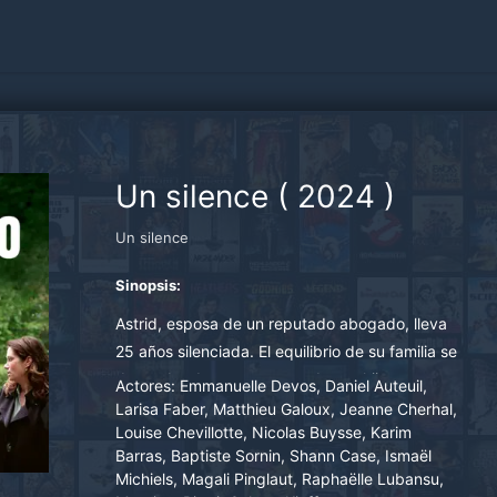
Un silence
(
2024
)
Un silence
Sinopsis:
Astrid, esposa de un reputado abogado, lleva
25 años silenciada. El equilibrio de su familia se
derrumba de repente cuando sus hijos
Actores:
Emmanuelle Devos, Daniel Auteuil,
empiezan a buscar justicia.
Larisa Faber, Matthieu Galoux, Jeanne Cherhal,
Louise Chevillotte, Nicolas Buysse, Karim
Barras, Baptiste Sornin, Shann Case, Ismaël
Michiels, Magali Pinglaut, Raphaëlle Lubansu,