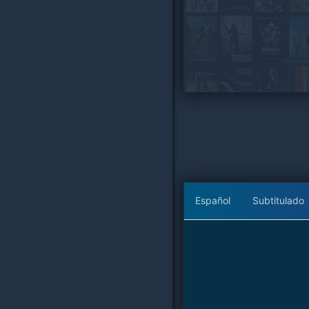
Español
Subtitulado