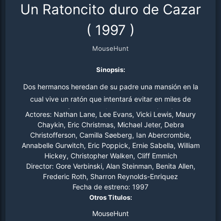
Un Ratoncito duro de Cazar
(
1997
)
MouseHunt
Sinopsis:
Dos hermanos heredan de su padre una mansión en la
cual vive un ratón que intentará evitar en miles de
maneras y formas que los nuevos propietarios se
Actores:
Nathan Lane, Lee Evans, Vicki Lewis, Maury
deshagan de la casa.
Chaykin, Eric Christmas, Michael Jeter, Debra
Christofferson, Camilla Søeberg, Ian Abercrombie,
Annabelle Gurwitch, Eric Poppick, Ernie Sabella, William
Hickey, Christopher Walken, Cliff Emmich
Director:
Gore Verbinski, Alan Steinman, Benita Allen,
Frederic Roth, Sharron Reynolds-Enriquez
Fecha de estreno:
1997
Otros Titulos:
MouseHunt