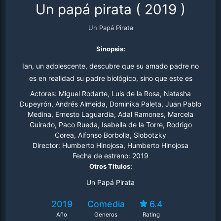
Un papá pirata
(
2019
)
Un Papá Pirata
Sinopsis:
Ian, un adolescente, descubre que su amado padre no
es en realidad su padre biológico, sino que este es
André, una antigua estrella de telenovelas que ahora
Actores:
Miguel Rodarte, Luis de la Rosa, Natasha
vive alcoholizado y se disfraza de peluche gigante para
Dupeyrón, Andrés Almeida, Dominika Paleta, Juan Pablo
Medina, Ernesto Laguardia, Adal Ramones, Marcela
obtener el exiguo dinero con el que sobrevive.
Guirado, Paco Rueda, Isabella de la Torre, Rodrigo
Corea, Alfonso Borbolla, Slobotzky
Director:
Humberto Hinojosa, Humberto Hinojosa
Fecha de estreno:
2019
Otros Titulos:
Un Papá Pirata
2019
Comedia
6.4
Año
Generos
Rating