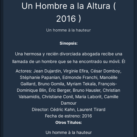
Un Hombre a la Altura
(
2016
)
Un homme à la hauteur
Sinopsis:
Una hermosa y recién divorciada abogada recibe una
llamada de un hombre que se ha encontrado su móvil. Él
es educado, divertido y culto, y ella cae bajo su hechizo.
Actores:
Jean Dujardin, Virginie Efira, César Domboy,
Tienen una cita, pero su encuentro no es el esperado.
Stéphanie Papanian, Edmonde Franchi, Manoëlle
Gaillard, Bruno Gomila, Myriam Tekaïa, François-
Con el ganador del Oscar Jean Dujardin.
Dominique Blin, Éric Berger, Bruno Hausler, Christian
Valsamidis, Christiane Conil, Maria Laborit, Camille
Damour
Director:
Cédric Kahn, Laurent Tirard
Fecha de estreno:
2016
Otros Titulos:
Un homme à la hauteur