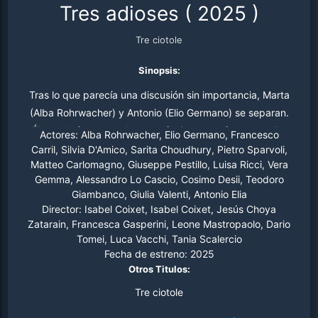
Tres adioses
(
2025
)
Tre ciotole
Sinopsis:
Tras lo que parecía una discusión sin importancia, Marta
(Alba Rohrwacher) y Antonio (Elio Germano) se separan.
Él, un chef prometedor, se refugia en sus fogones; ella,
Actores:
Alba Rohrwacher, Elio Germano, Francesco
en su silencio, empieza a notar algo más que tristeza: ha
Carril, Silvia D'Amico, Sarita Choudhury, Pietro Sparvoli,
Matteo Carlomagno, Giuseppe Pestillo, Luisa Ricci, Vera
perdido el apetito… y no solo por desamor. Cuando
Gemma, Alessandro Lo Cascio, Cosimo Desii, Teodoro
descubre que detrás hay un problema de salud, todo da
Giambanco, Giulia Valenti, Antonio Elia
un giro inesperado: la comida sabe mejor, la música le
Director:
Isabel Coixet, Isabel Coixet, Jesús Choya
llega como nunca y el deseo despierta sus ganas de vivir
Zatarain, Francesca Gasperini, Leone Mastropaolo, Dario
sin miedo.
Tomei, Luca Vacchi, Tania Scalercio
Fecha de estreno:
2025
Otros Titulos:
Tre ciotole