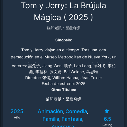
Tom y Jerry: La Brújula
Mágica
(
2025
)
猫和老鼠：星盘奇缘
Sinopsis:
Tom y Jerry viajan en el tiempo. Tras una loca
persecución en el Museo Metropolitan de Nueva York, un
portal del tiempo los transporta a una ciudad dorada
Actores:
黑兔子, Jiang Wen, 顺子, Lan Long, 凃雄飞, 李柏
inspirada en la Antigua China, llena de magia, guerreros
鑫, 李翰林, 张文婕, Bai Weiche, 马思唯
Director:
张钢, William Hanna, Jean Texier
y criaturas sorprendentes. Para regresar a casa, viven
Fecha de estreno:
2025
una increíble aventura repleta de acción y humor, donde
Otros Titulos:
deben enfrentarse a nuevos enemigos… ¡y quizás
猫和老鼠：星盘奇缘
aprender a trabajar juntos!
2025
Animación
Comedia
,
,
Año
Familia
Fantasía
6.5
,
,
Rating
Aventura