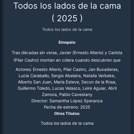
Todos los lados de la cama
(
2025
)
Todos los lados de la cama
Sinopsis:
Tras décadas sin verse, Javier (Ernesto Alterio) y Carlota
(Pilar Castro) montan en cólera cuando descubren que
sus hijos Óscar (Jan Buxaderas) y Julia (Lucía Caraballo)
Actores:
Ernesto Alterio, Pilar Castro, Jan Buxaderas,
planean casarse. Ni Paula (Natalia Verbeke), madre de
Lucía Caraballo, Sergio Abelaira, Natalia Verbeke,
Alberto San Juan, María Esteve, Secun de la Rosa,
Óscar; ni Rafa (Alberto San Juan), convertido en gurú
Guillermo Toledo, Lucas Velasco, Leire Aguiar, Abril
contra las relaciones tóxicas; ni Pilar (María Esteve),
Zamora, Pablo Cavestany
wedding planner; ni su amigo Carlos (Secun de la Rosa),
Director:
Samantha López Speranza
sirven de mucha ayuda a Javier y Carlota en su firme
Fecha de estreno:
2025
propósito de impedir la boda. Y aunque Julia y Óscar
Otros Titulos:
pertenecen a una generación en la que el amor, el sexo y
Todos los lados de la cama
las relaciones son más libres y respetuosas que las de