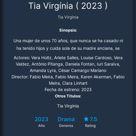
Tia Virgínia
(
2023
)
Tia Virgínia
Sinopsis:
Una mujer de unos 70 años, que nunca se ha casado ni
ha tenido hijos y cuida sola de su madre anciana, se
prepara para recibir a sus dos hermanas para celebrar la
Actores:
Vera Holtz, Arlete Salles, Louise Cardoso, Vera
Navidad tras la muerte del patriarca.
Valdez, Antônio Pitanga, Daniela Fontan, Iuri Saraiva,
Amanda Lyra, César Camargo Mariano
Director:
Fabio Meira, Fabio Meira, Karen Akerman, Fabio
Meira, Clara Linhart
Fecha de estreno:
2023
Otros Titulos:
Tia Virgínia
2023
Drama
7.5
Año
Generos
Rating