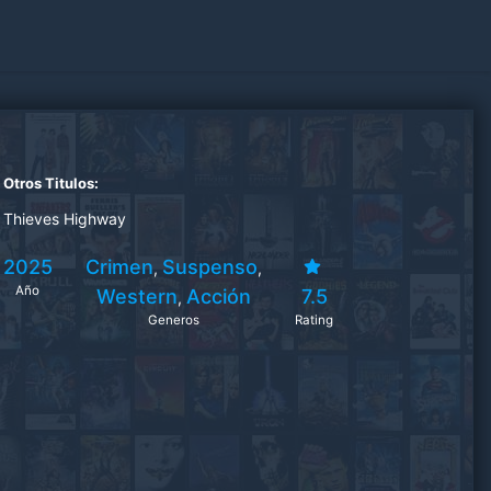
Otros Titulos:
Thieves Highway
2025
Crimen
Suspenso
,
,
Año
Western
Acción
7.5
,
Generos
Rating