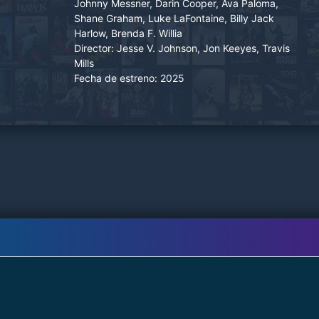
Johnny Messner, Darin Cooper, Ava Paloma,
un ex comandante militar trastornado.
Shane Graham, Luke LaFontaine, Billy Jack
Detenerlos antes de que lleguen a la frontera no
Harlow, Brenda F. Willia
es sólo su deber, es su única oportunidad de
Director:
Jesse V. Johnson, Jon Keeyes, Travis
sobrevivir.
Mills
Fecha de estreno:
2025