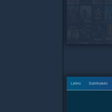
Latino
Subtitulado