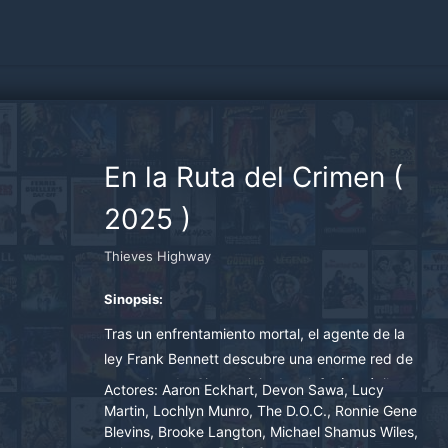
En la Ruta del Crimen
(
2025
)
Thieves Highway
Sinopsis:
Tras un enfrentamiento mortal, el agente de la
ley Frank Bennett descubre una enorme red de
contrabando. Sin servicio de telefonía móvil y
Actores:
Aaron Eckhart, Devon Sawa, Lucy
sin su camión, Frank se ve obligado a
Martin, Lochlyn Munro, The D.O.C., Ronnie Gene
Blevins, Brooke Langton, Michael Shamus Wiles,
enfrentarse a una peligrosa banda liderada por