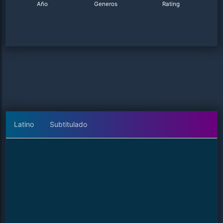
Año
Generos
Rating
Latino
Subtitulado