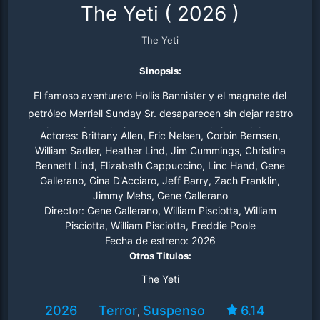
The Yeti
(
2026
)
The Yeti
Sinopsis:
El famoso aventurero Hollis Bannister y el magnate del
petróleo Merriell Sunday Sr. desaparecen sin dejar rastro
en los parajes salvajes azotados por el viento del norte
Actores:
Brittany Allen, Eric Nelsen, Corbin Bernsen,
de Alaska. Mientras Ellie Bannister y Merriell Sunday Jr.
William Sadler, Heather Lind, Jim Cummings, Christina
Bennett Lind, Elizabeth Cappuccino, Linc Hand, Gene
emprenden la búsqueda de sus padres desaparecidos,
Gallerano, Gina D'Acciaro, Jeff Barry, Zach Franklin,
el peligro aumenta en la nieve. Algo se ha dado cuenta
Jimmy Mehs, Gene Gallerano
de su expedición... el yeti.
Director:
Gene Gallerano, William Pisciotta, William
Pisciotta, William Pisciotta, Freddie Poole
Fecha de estreno:
2026
Otros Titulos:
The Yeti
2026
Terror
Suspenso
6.14
,