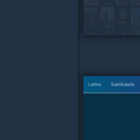
Latino
Subtitulado