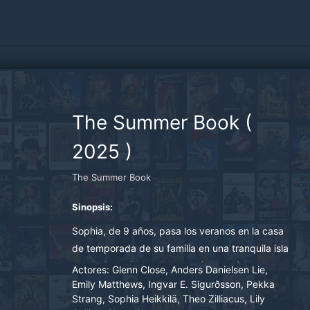
The Summer Book
(
2025
)
The Summer Book
Sinopsis:
Sophia, de 9 años, pasa los veranos en la casa
de temporada de su familia en una tranquila isla
del Golfo de Finlandia, pero éste será el primer
Actores:
Glenn Close, Anders Danielsen Lie,
verano sin su madre. Su padre sigue
Emily Matthews, Ingvar E. Sigurðsson, Pekka
Strang, Sophia Heikkilä, Theo Zilliacus, Lily
anestesiado por el dolor, mientras que su abuela