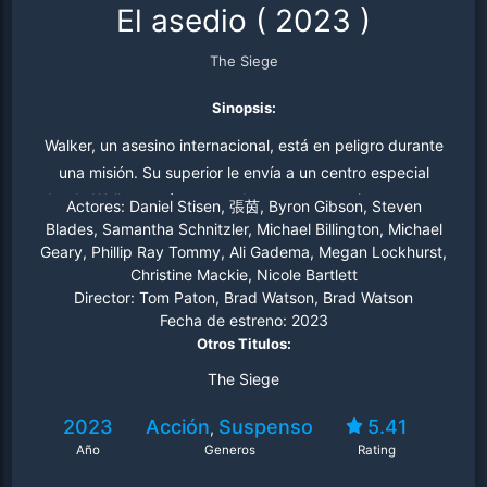
El asedio
(
2023
)
The Siege
Sinopsis:
Walker, un asesino internacional, está en peligro durante
una misión. Su superior le envía a un centro especial
donde Walker será procesado para conseguir una nueva
Actores:
Daniel Stisen, 張茵, Byron Gibson, Steven
identidad. Durante su estancia en las instalaciones, un
Blades, Samantha Schnitzler, Michael Billington, Michael
Geary, Phillip Ray Tommy, Ali Gadema, Megan Lockhurst,
despiadado grupo de asaltantes irrumpe en el complejo
Christine Mackie, Nicole Bartlett
en busca de alguien a quien su jefe ha perdido. Walker
Director:
Tom Paton, Brad Watson, Brad Watson
se une a regañadientes a Elda, una experta asesina a
Fecha de estreno:
2023
sueldo, y a Juliet, su misteriosa pupila, para maximizar
Otros Titulos:
las posibilidades de sobrevivir a la noche
The Siege
2023
Acción
Suspenso
5.41
,
Año
Generos
Rating