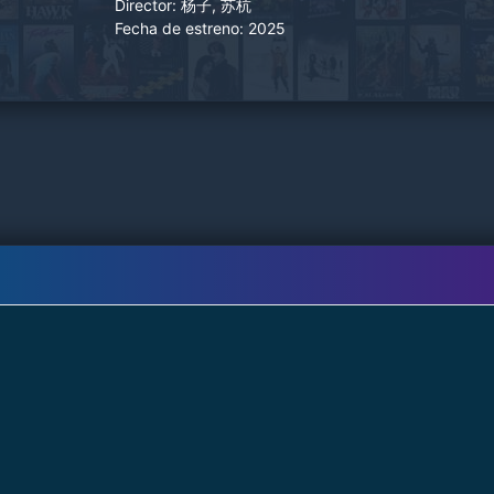
Director:
杨子, 苏杭
joven élite del Departamento de Investigación
Fecha de estreno:
2025
Criminal de la Policía Judicial. Bajo la colisión de
las técnicas tradicionales de rastreo y la alta
tecnología, la policía y los criminales luchan con
ingenio y valentía, y se lanzan a un duelo entre
el bien y el mal parecido al juego del gato y el
ratón.