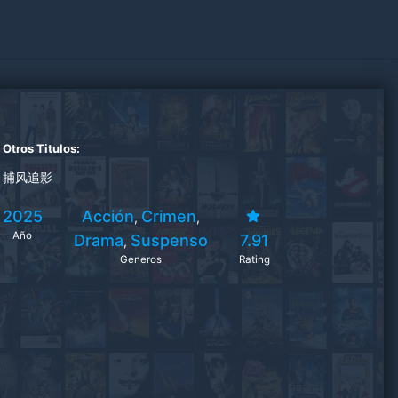
Otros Titulos:
捕风追影
2025
Acción
Crimen
,
,
Año
Drama
Suspenso
7.91
,
Generos
Rating