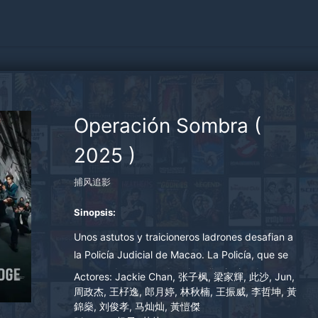
Operación Sombra
(
2025
)
捕风追影
Sinopsis:
Unos astutos y traicioneros ladrones desafian a
la Policía Judicial de Macao. La Policía, que se
encontraba en una dura batalla, invita de nuevo
Actores:
Jackie Chan, 张子枫, 梁家輝, 此沙, Jun,
al experto en rastreo Huang De Zhong, retirado
周政杰, 王杍逸, 郎月婷, 林秋楠, 王振威, 李哲坤, 黃
錦燊, 刘俊孝, 马灿灿, 黃愷傑
desde hace muchos años, a unir fuerzas con la