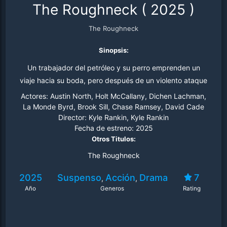
The Roughneck
(
2025
)
The Roughneck
Sinopsis:
Un trabajador del petróleo y su perro emprenden un
viaje hacia su boda, pero después de un violento ataque
en una parada de descanso, se une a su padre
Actores:
Austin North, Holt McCallany, Dichen Lachman,
exconvicto para buscar venganza, descubriendo
La Monde Byrd, Brook Sill, Chase Ramsey, David Cade
Director:
Kyle Rankin, Kyle Rankin
oscuros secretos en su comunidad rural.
Fecha de estreno:
2025
Otros Titulos:
The Roughneck
2025
Suspenso
Acción
Drama
7
,
,
Año
Generos
Rating