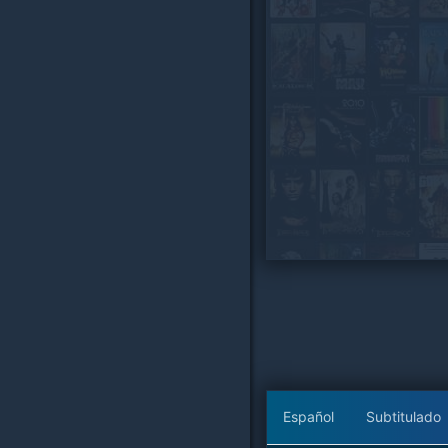
Español
Subtitulado