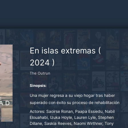
En islas extremas
(
2024
)
The Outrun
Sinopsis:
Una mujer regresa a su viejo hogar tras haber
superado con éxito su proceso de rehabilitación
por problemas de alcoholismo. Un recorrido que
Actores:
Saoirse Ronan, Paapa Essiedu, Nabil
invariablemente la hará repasar su pasado con
Elouahabi, Izuka Hoyle, Lauren Lyle, Stephen
Dillane, Saskia Reeves, Naomi Wirthner, Tony
la intención de construir un mejor futuro...