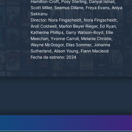
Hamilton-Croft, Posy Sterling, Danyal Ismail,
Adaptación de las memorias de la periodista y
Scott Miller, Seamus Dillane, Freya Evans, Aniya
escritora Amy Liptrot.
Sekkanu
Director:
Nora Fingscheidt, Nora Fingscheidt,
Andi Coldwell, Marlon Beyer Rieger, Ed Ryan,
Katherine Phillips, Garry Watson-Boyd, Ellie
Meechan, Yvonne Carroll, Melanie Christie,
Wayne McGregor, Elias Sommer, Johanna
Sutherland, Alison Young, Fiann Macleod
Fecha de estreno:
2024