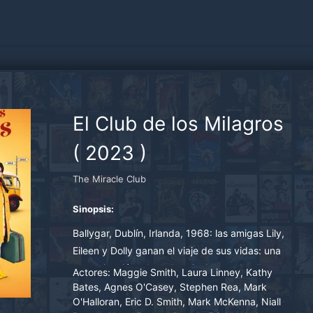
El Club de los Milagros
(
2023
)
The Miracle Club
Sinopsis:
Ballygar, Dublín, Irlanda, 1968: las amigas Lily,
Eileen y Dolly ganan el viaje de sus vidas: una
peregrinación a Lourdes. Cada una de ellas
Actores:
Maggie Smith, Laura Linney, Kathy
necesita desesperadamente un milagro
Bates, Agnes O'Casey, Stephen Rea, Mark
O'Halloran, Eric D. Smith, Mark McKenna, Niall
personal, por lo que el viaje parece la respuesta