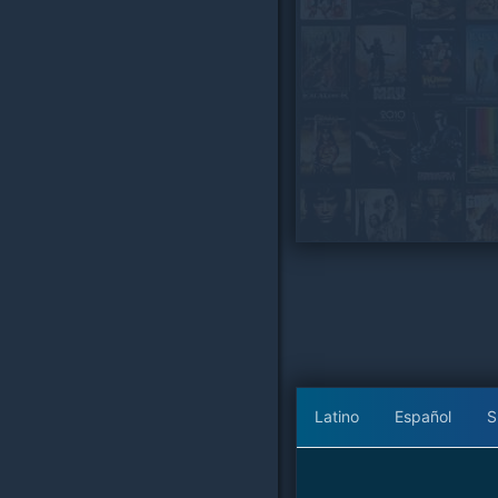
Latino
Español
S