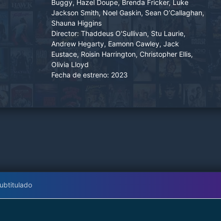
Buggy, Hazel Doupe, Brenda Fricker, Luke
a todas sus plegarias. Pero cuando se les une
Jackson Smith, Noel Gaskin, Sean O’Callaghan,
Chrissie, que regresa a Dublín tras décadas en
Shauna Higgins
América, se reabren profundas heridas del
Director:
Thaddeus O'Sullivan, Stu Laurie,
pasado y quedan al descubierto amargas
Andrew Hegarty, Eamonn Cawley, Jack
Eustace, Roisin Harrington, Christopher Ellis,
verdades. A medida que se enfrentan unos a
Olivia Lloyd
otros y aceptan su pasado común, el grupo se
Fecha de estreno:
2023
enfrenta a revelaciones que les cambiarán para
siempre.
ubtitulado